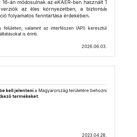
 16-án módosulnak az eKÁER-ben használt TLS
 verziók az éles környezetben, a biztonságos
ió folyamatos fenntartása érdekében
.
felületen, valamint az interfészen (API) keresztül
tatásokat is érinti.
z 2026. szeptember 17-től támogatott algoritmusok az
2026.06.03.
ES128-GCM-SHA256/TLS1.2, DTLS1.2
ES128-CCM/TLS1.2, DTLS1.2
be kell jelenteni
a
Magyarország területére behozni
ES128-CCM8/TLS1.2, DTLS1.2
tkező termékeket
:
ES256-GCM-SHA384/TLS1.2, DTLS1.2
ES256-CCM/TLS1.2, DTLS1.2
ES256-CCM8/TLS1.2, DTLS1.2
-AES128-GCM-SHA256/TLS1.2, DTLS1.2
2023.04.28.