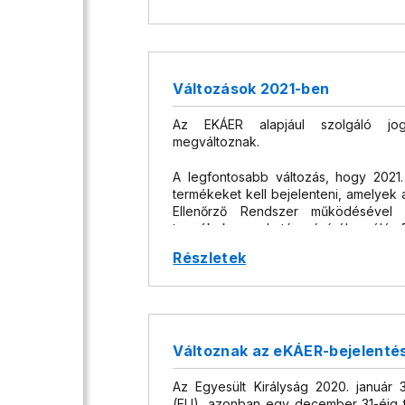
Változások 2021-ben
Az EKÁER alapjául szolgáló jog
megváltoznak.
A legfontosabb változás, hogy 2021. 
termékeket kell bejelenteni, amelyek 
Ellenőrző Rendszer működésével
termékek meghatározásáról szóló 5
mellékleteiben szerepelnek.
Részletek
Bővül a kockázati biztosíték alól men
tartozó termékekre főszabály szerint ko
ám e kötelezettség alól a sza
mentességet biztosít. 2021. január 1-j
már a megbízható minősítésű adózókna
Változnak az eKÁER-bejelentés 
nyújtaniuk.
Az Egyesült Királyság 2020. január 3
Az új szabályozás szerint az a
(EU), azonban egy december 31-éig 