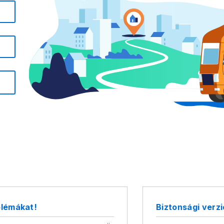
blémákat!
Biztonsági verz