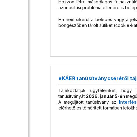
Hozzon létre másodlagos felhasználói
azonosítási probléma ellenére is belé
Ha nem sikerül a belépés vagy a jels
böngészőben tárolt sütiket (cookie-kat
eKÁER tanúsítványcseréről tá
Tájékoztatjuk ügyfeleinket, hogy
tanúsítványát
2026. január 5-én
megúj
A megújított tanúsítvány az
Interfé
elérhető és tömörített formában letölth