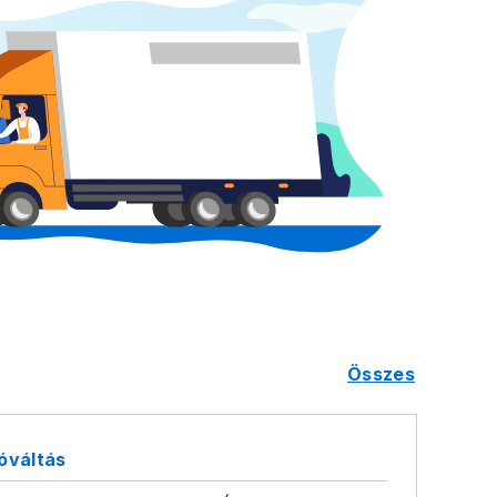
összes
ióváltás