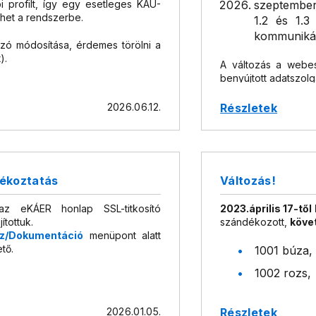
 profilt, így egy esetleges KAÜ-
szeptember
phet a rendszerbe.
1.2 és 1.3
kommunikác
zó módosítása, érdemes törölni a
).
A változás a webes 
benyújtott adatszolgál
Az átállás után, aza
2026.06.12.
Részletek
alábbiak:
TLSv1.2
DHE-RSA-A
jékoztatás
Változás!
DHE-RSA-A
 az eKÁER honlap SSL-titkosító
2023.április 17-től 
DHE-RSA-A
ítottuk.
szándékozott,
köve
sz/Dokumentáció
menüpont alatt
DHE-RSA-A
ető.
1001 búza,
DHE-RSA-A
1002 rozs,
DHE-RSA-A
1003 árpa
ECDHE-RSA
2026.01.05.
Részletek